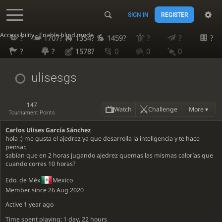
SIGN IN
REGISTER
Accessibility - Enable blind mode
?
1707?
1354?
1459?
?
?
?
?
?
1578?
0
0
0
ulisesgs
147
Watch
Challenge
More ▾
Tournament Points
Carlos Ulises García Sánchez
hola :) me gusta el ajedrez ya que desarrolla la inteligencia y te hace
pensar.
sabían que en 2 horas jugando ajedrez quemas las mismas calorías que
cuando corres 10 horas?
Edo. de Méx
Mexico
Member since 26 Aug 2020
Active
1 year ago
Time spent playing: 1 day, 22 hours