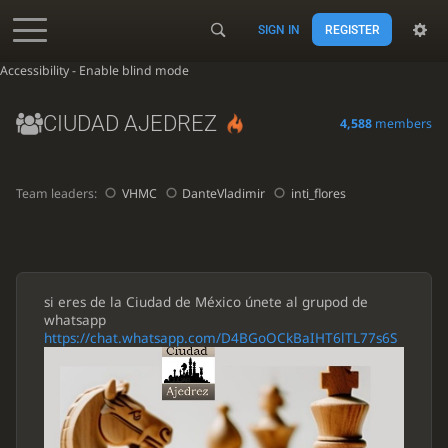
SIGN IN
REGISTER
Accessibility - Enable blind mode
CIUDAD AJEDREZ
4,588
members
Team leaders:
VHMC
DanteVladimir
inti_flores
si eres de la Ciudad de México únete al grupod de
whatsapp
https://chat.whatsapp.com/D4BGoOCkBaIHT6lTL77s6S