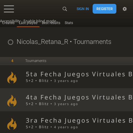
SIGN IN
REGISTER
Accessibility - Enable blind mode
Created
Last played
Best results
Stats
Nicolas_Retana_R
• Tournaments
4
Tournaments
5ta Fecha Juegos Virtuales 
5+2 • Blitz •
3 years ago
4ta Fecha Juegos Virtuales 
5+2 • Blitz •
3 years ago
3ra Fecha Juegos Virtuales 
5+2 • Blitz •
4 years ago