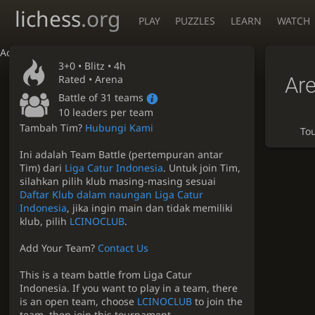
lichess
.org
PLAY
PUZZLES
LEARN
WATCH
Accessibility - Enable blind mode
3+0 •
Blitz
• 4h
Ar
Rated • Arena
Battle of 31 teams
10 leaders per team
Tambah Tim?
Hubungi Kami
To
Ini adalah Team Battle (pertempuran antar
Tim) dari
Liga Catur Indonesia
. Untuk join Tim,
silahkan pilih klub masing-masing sesuai
Daftar Klub dalam naungan Liga Catur
Indonesia
, jika ingin main dan tidak memiliki
klub, pilih
LCINOCLUB
.
Add Your Team?
Contact Us
This is a team battle from Liga Catur
Indonesia. If you want to play in a team, there
is an open team, choose
LCINOCLUB
to join the
team, then join this tournament.