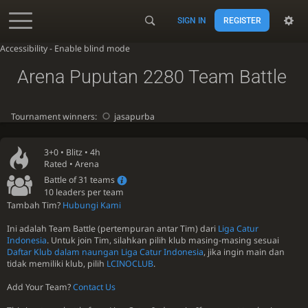
SIGN IN
REGISTER
Accessibility - Enable blind mode
Arena Puputan 2280 Team Battle
Tournament winners:
jasapurba
3+0 •
Blitz
• 4h
Rated • Arena
Battle of 31 teams
10 leaders per team
Tambah Tim?
Hubungi Kami
Ini adalah Team Battle (pertempuran antar Tim) dari
Liga Catur
Indonesia
. Untuk join Tim, silahkan pilih klub masing-masing sesuai
Daftar Klub dalam naungan Liga Catur Indonesia
, jika ingin main dan
tidak memiliki klub, pilih
LCINOCLUB
.
Add Your Team?
Contact Us