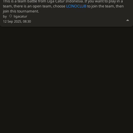
This is a team battle from Liga Catur Indonesia. If you want to play in a
team, there is an open team, choose
LCINOCLUB
to join the team, then
join this tournament.
by
ligacatur
12 Sep 2025, 08:30