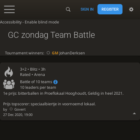
SIGN IN
REGISTER
Accessibility - Enable blind mode
GC zondag Team Battle
Tournament winners:
GM
JohanDerksen
3+2 •
Blitz
• 3h
Rated • Arena
Battle of 10 teams
10 leaders per team
1e prijs: bitterballen in Proeflokaal Hooghoudt, Geldig in heel 2021.
Prijs topscorer: speciaalbiertje in voornoemd lokaal.
by
Govert
27 Dec 2020, 19:00