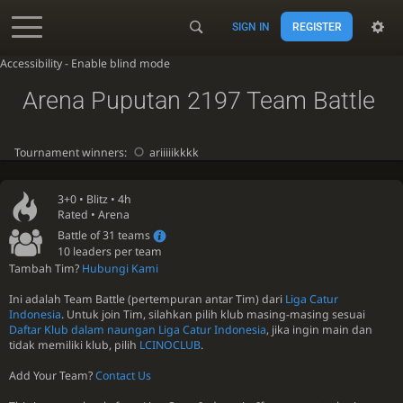
SIGN IN
REGISTER
Accessibility - Enable blind mode
Arena Puputan 2197 Team Battle
Tournament winners:
ariiiiikkkk
3+0 •
Blitz
• 4h
Rated • Arena
Battle of 31 teams
10 leaders per team
Tambah Tim?
Hubungi Kami
Ini adalah Team Battle (pertempuran antar Tim) dari
Liga Catur
Indonesia
. Untuk join Tim, silahkan pilih klub masing-masing sesuai
Daftar Klub dalam naungan Liga Catur Indonesia
, jika ingin main dan
tidak memiliki klub, pilih
LCINOCLUB
.
Add Your Team?
Contact Us