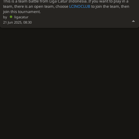
This is a team battle from Liga Catur Indonesia. If you want to play in a
team, there is an open team, choose
LCINOCLUB
to join the team, then
join this tournament.
by
ligacatur
21 Jun 2025, 08:30