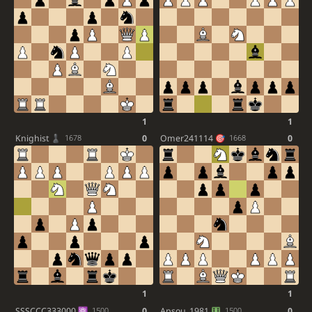
1
1
Knighist
0
Omer241114
0
1678
1668
1
1
SSSCCC333000
0
Apsou_1981
0
1500
1500