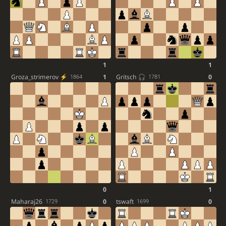
1
1
Groza_strimerov
1
Gritsch
0
1864
1781
0
1
Maharaj26
0
tswaft
0
1729
1699