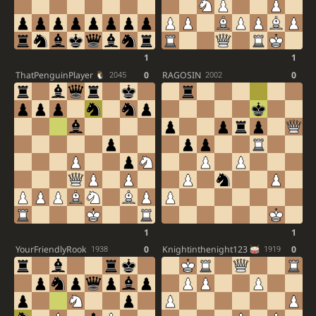
1
1
ThatPenguinPlayer
0
RAGOSIN
0
2045
2002
1
1
YourFriendlyRook
0
Knightinthenight123
0
1938
1919