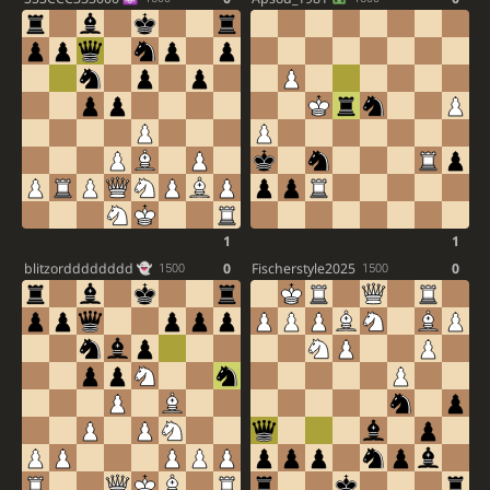
1
1
blitzordddddddd
0
Fischerstyle2025
0
1500
1500