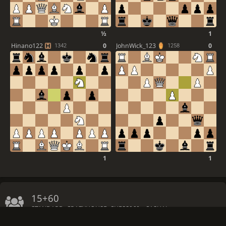
½
1
Hinano122
0
JohnWick_123
0
1342
1258
1
1
15+60
STANDARD, CRAZYHOUSE, CHESS960 • CASUAL
Host extra initial clock time: 33 minutes