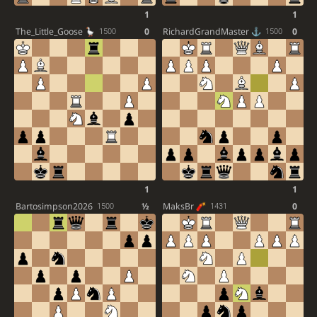
1
1
The_Little_Goose
0
RichardGrandMaster
0
1500
1500
1
1
Bartosimpson2026
½
MaksBr
0
1500
1431