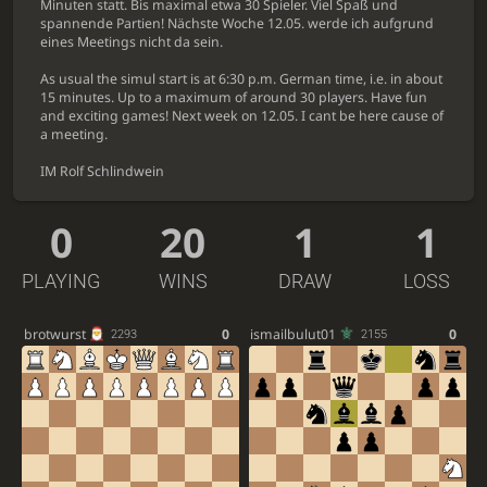
Minuten statt. Bis maximal etwa 30 Spieler. Viel Spaß und
spannende Partien! Nächste Woche 12.05. werde ich aufgrund
eines Meetings nicht da sein.
As usual the simul start is at 6:30 p.m. German time, i.e. in about
15 minutes. Up to a maximum of around 30 players. Have fun
and exciting games! Next week on 12.05. I cant be here cause of
a meeting.
IM Rolf Schlindwein
0
20
1
1
PLAYING
WINS
DRAW
LOSS
brotwurst
0
ismailbulut01
0
2293
2155