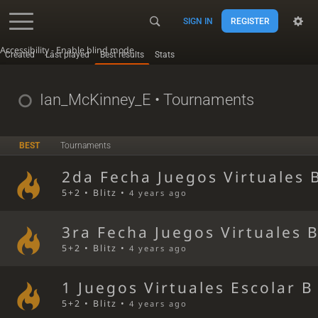
SIGN IN
REGISTER
Accessibility - Enable blind mode
Created
Last played
Best results
Stats
Ian_McKinney_E
• Tournaments
BEST
Tournaments
2da Fecha Juegos Virtuales 
5+2 • Blitz •
4 years ago
3ra Fecha Juegos Virtuales 
5+2 • Blitz •
4 years ago
1 Juegos Virtuales Escolar B
5+2 • Blitz •
4 years ago