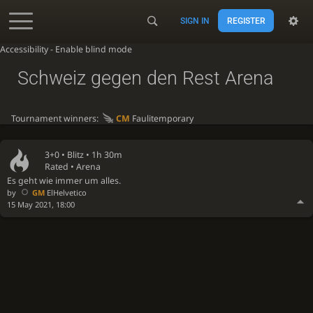
SIGN IN
REGISTER
Accessibility - Enable blind mode
Schweiz gegen den Rest Arena
Tournament winners:
CM
Faulitemporary
3+0 •
Blitz
• 1h 30m
Rated • Arena
Es geht wie immer um alles.
by
GM
ElHelvetico
15 May 2021, 18:00