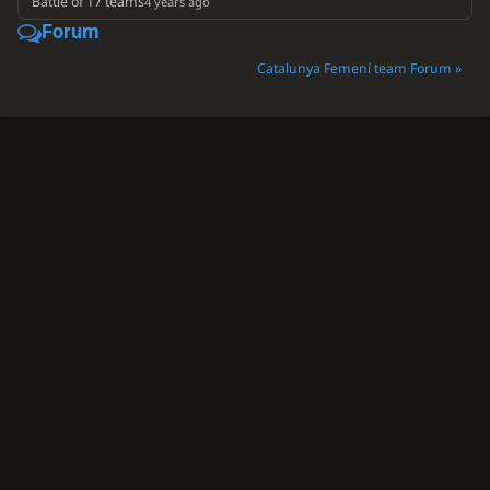
Battle of 17 teams
4 years ago
Forum
Catalunya Femení team Forum »