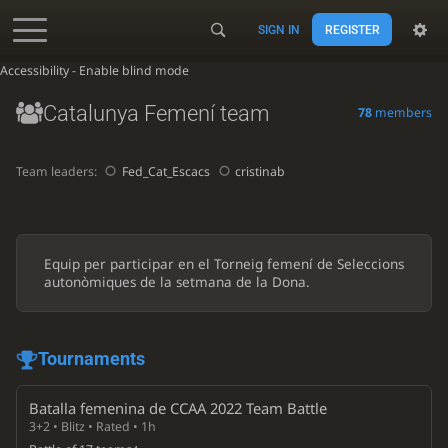
SIGN IN
REGISTER
Accessibility - Enable blind mode
Catalunya Femení team
78
members
Team leaders:
Fed_Cat_Escacs
cristinab
Equip per participar en el Torneig femení de Seleccions
autonòmiques de la setmana de la Dona.
Tournaments
Batalla femenina de CCAA 2022 Team Battle
3+2 • Blitz • Rated • 1h