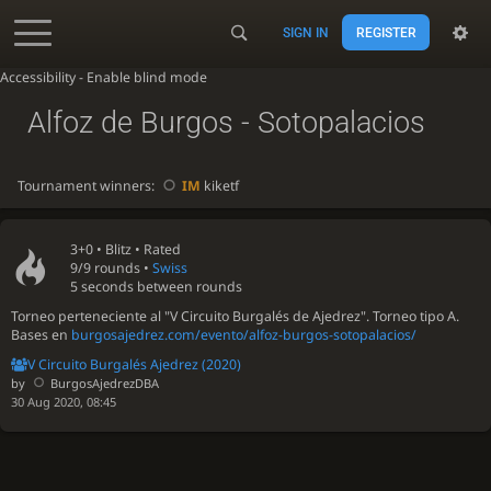
SIGN IN
REGISTER
Accessibility - Enable blind mode
Alfoz de Burgos - Sotopalacios
Tournament winners:
IM
kiketf
3+0 •
Blitz
• Rated
9/9 rounds
•
Swiss
5 seconds between rounds
Torneo perteneciente al "V Circuito Burgalés de Ajedrez". Torneo tipo A.
Bases en
burgosajedrez.com/evento/alfoz-burgos-sotopalacios/
V Circuito Burgalés Ajedrez (2020)
by
BurgosAjedrezDBA
30 Aug 2020, 08:45