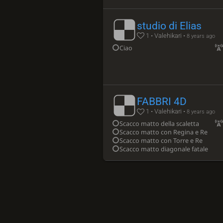
studio di Elias
1 • Valehikari •
8 years ago
Ciao
FABBRI 4D
1 • Valehikari •
8 years ago
Scacco matto della scaletta
Scacco matto con Regina e Re
Scacco matto con Torre e Re
Scacco matto diagonale fatale