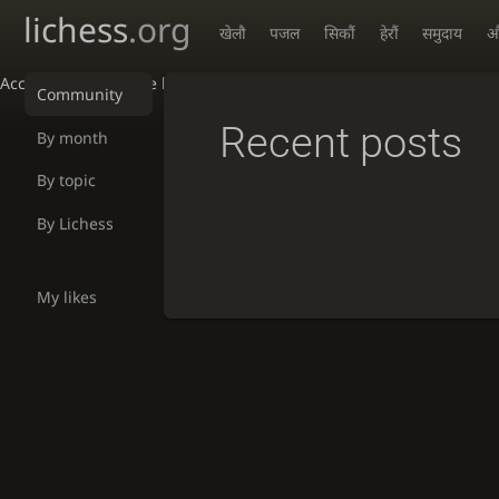
lichess
.org
खेलौ
पजल
सिकौं
हेरौं
समुदाय
औ
Accessibility - Enable blind mode
Community
Recent posts
By month
By topic
By Lichess
My likes