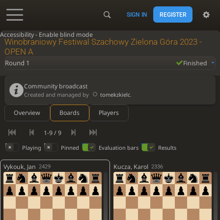
SIGN IN
REGISTER
Accessibility - Enable blind mode
Winobraniowy Festiwal Szachowy Zielona Góra 2023 -
OPEN A
Round 1
Finished
Community broadcast
Created and managed by
tomekzkielc
.
Overview
Boards
Players
1-9 / 9
Playing
Pinned
Evaluation bars
Results
Vykouk, Jan
Kucza, Karol
2429
2336