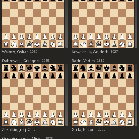
Woloch, Oskar
Kowalczuk, Wojciech
2062
1927
Dabrowski, Grzegorz
Razin, Vadim
2255
2312
Zezulkin, Jurij
Grela, Kacper
2445
2255
Grzebieniowski, Michal
1928