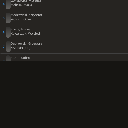
Gorkiewicz, Mateusz
Malicka, Maria
Madrawski, Krzysztof
Woloch, Oskar
Kraus, Tomas
Kowalczuk, Wojciech
Dabrowski, Grzegorz
Zezulkin, Jurij
Razin, Vadim
Grela, Kacper
Grzebieniowski, Michal
Bielinski, Dariusz