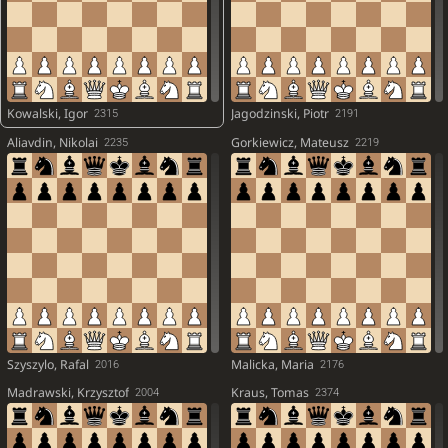
Kowalski, Igor
Jagodzinski, Piotr
2315
2191
Aliavdin, Nikolai
Gorkiewicz, Mateusz
2235
2219
Szyszylo, Rafal
Malicka, Maria
2016
2176
Madrawski, Krzysztof
Kraus, Tomas
2004
2374