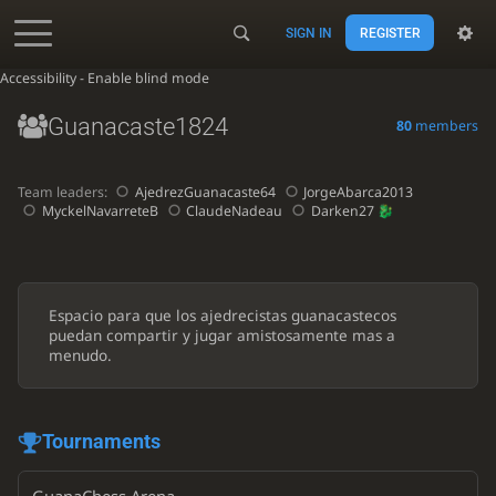
SIGN IN
REGISTER
Accessibility - Enable blind mode
Guanacaste1824
80
members
Team leaders:
AjedrezGuanacaste64
JorgeAbarca2013
MyckelNavarreteB
ClaudeNadeau
Darken27
Espacio para que los ajedrecistas guanacastecos
puedan compartir y jugar amistosamente mas a
menudo.
Tournaments