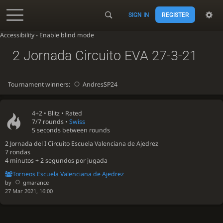
SIGN IN
REGISTER
Accessibility - Enable blind mode
2 Jornada Circuito EVA 27-3-21
Tournament winners:
AndresSP24
4+2 •
Blitz
• Rated
7/7 rounds
•
Swiss
5 seconds between rounds
2 Jornada del I Circuito Escuela Valenciana de Ajedrez
7 rondas
4 minutos + 2 segundos por jugada
Torneos Escuela Valenciana de Ajedrez
by
gmarance
27 Mar 2021, 16:00