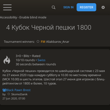
SIGN IN
REGISTER
Accessibility - Enable blind mode
4 Кубок Черной пешки 1800
Tournament winners:
FM
Aliakbarov_Anar
3+0 •
Blitz
• Rated
10/10 rounds
•
Swiss
30 seconds between rounds
Кубок «Черной пешки» проводится по швейцарской системе с 23 мая
по 27 июня 2020 года каждую субботу в 10.00 по местному времени
(МСК 10.00) в шесть этапов. Шестой этап 27 июня для игроков с блиц-
рейтингом от 1800 и более, 10 туров.
Black Pawn Brest
by
SkomoDanik
27 Jun 2020, 07:00