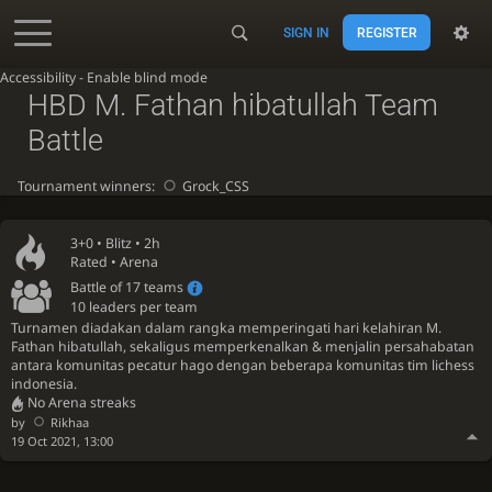
SIGN IN
REGISTER
Accessibility - Enable blind mode
HBD M. Fathan hibatullah Team
Battle
Tournament winners:
Grock_CSS
3+0 •
Blitz
• 2h
Rated • Arena
Battle of 17 teams
10 leaders per team
Turnamen diadakan dalam rangka memperingati hari kelahiran M.
Fathan hibatullah, sekaligus memperkenalkan & menjalin persahabatan
antara komunitas pecatur hago dengan beberapa komunitas tim lichess
indonesia.
No Arena streaks
by
Rikhaa
19 Oct 2021, 13:00