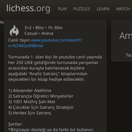
lichess
.org
PLAY
PUZZLES
LEARN
WATCH
Accessibility - Enable blind mode
3+2 •
Blitz
• 1h 30m
Am
Casual • Arena
Canlı Yayın
www.youtube.com/watch?
v=AO40Qv69Bmw
To
Turnuvada 1. olan kişi ile youtube canlı yayında
her 250 LIKE geldiğinde turnuvada yarışanlar
arasından kurayla belirlenecek kişilere
aşağıdaki "Analiz Satranç" kitaplarından
seçecekleri bir kitap hediye edilecektir.
1) Alexander Alekhine
2) Satrançta Öğretici Minyatürler
3) 1001 Müthiş Şah-Mat
4) Çocuklar İçin Satranç Stratejisi
5) Herkes İçin Satranç
Şartlar:
*Bilgisayar desteği ya da farklı bir kullanıcı