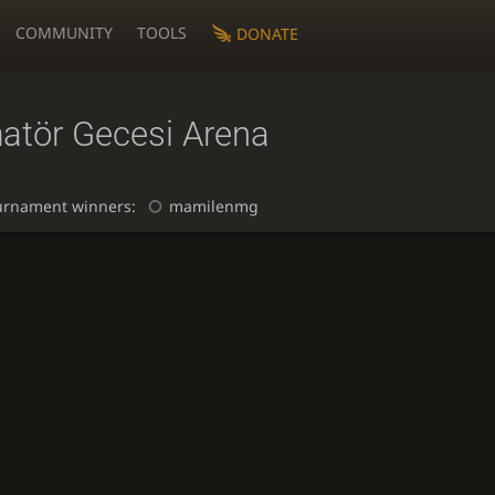
COMMUNITY
TOOLS
DONATE
atör Gecesi Arena
urnament winners:
mamilenmg