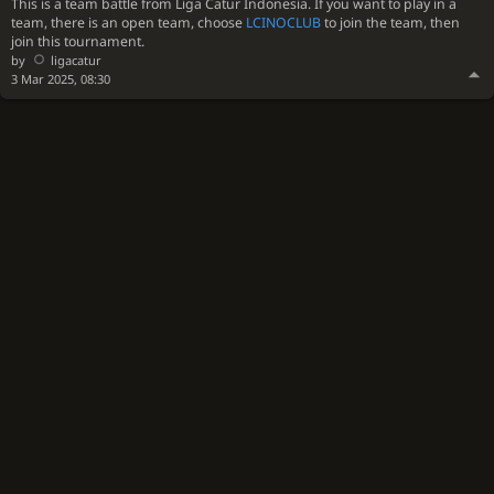
This is a team battle from Liga Catur Indonesia. If you want to play in a
team, there is an open team, choose
LCINOCLUB
to join the team, then
join this tournament.
by
ligacatur
3 Mar 2025, 08:30