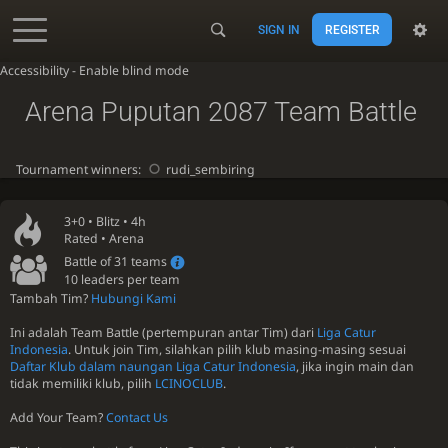
SIGN IN
REGISTER
Accessibility - Enable blind mode
Arena Puputan 2087 Team Battle
Tournament winners:
rudi_sembiring
3+0 •
Blitz
• 4h
Rated • Arena
Battle of 31 teams
10 leaders per team
Tambah Tim?
Hubungi Kami
Ini adalah Team Battle (pertempuran antar Tim) dari
Liga Catur
Indonesia
. Untuk join Tim, silahkan pilih klub masing-masing sesuai
Daftar Klub dalam naungan Liga Catur Indonesia
, jika ingin main dan
tidak memiliki klub, pilih
LCINOCLUB
.
Add Your Team?
Contact Us