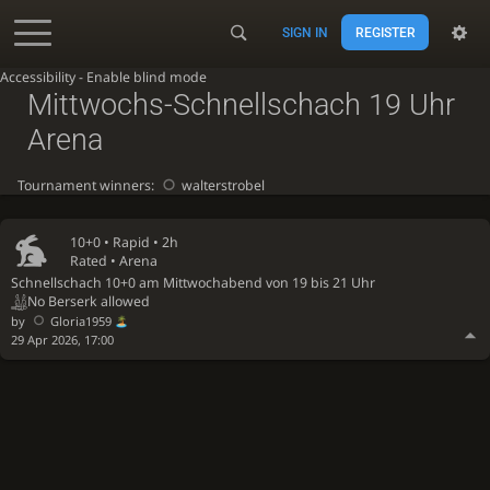
SIGN IN
REGISTER
Accessibility - Enable blind mode
Mittwochs-Schnellschach 19 Uhr
Arena
Tournament winners:
walterstrobel
10+0 •
Rapid
• 2h
Rated • Arena
Schnellschach 10+0 am Mittwochabend von 19 bis 21 Uhr
No Berserk allowed
by
Gloria1959
29 Apr 2026, 17:00