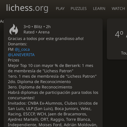
lichess
.org
PLAY
PUZZLES
LEARN
WATCH
Accessibility - Enable blind mode
3+0 •
Blitz
• 2h
4º 
Rated • Arena
Gracias a todos por este grandioso año!
Donantes:
FM
@j_coca
To
@LANEVERITA
Prizes
Mejor Top 10 con mayor % de Berserk: 1 mes
de membresía de "Lichess Patron"
1ero. 1 mes de membresía de "Lichess Patron"
2do. Diploma de Reconocimiento
3ero. Diploma de Reconocimiento
Habrá diplomas de participación para todos los
concursantes!
Invitados: CNBA Ex-Alumnos, Clubes Unidos de
San Luis, ULP (San Luis), Boca Juniors, Velez,
Racing, ESCCP, WCH, Jaen de Bracamoros,
Ajedrez Martelli, ORT, Raggio, Torre Blanca,
Independiente, Moises Ford, Adrián Moldován,