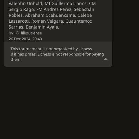
Valentin Unhold, MI Guillermo Llanos, CM
Sergio Rago, FM Andres Perez, Sebastián
Robles, Abraham Ccahuancama, Calebe
Lazzarotti, Roman Velgara, Cuauhtemoc
Sarrias, Benjamin Ayala.
by
lilliputiense
26 Dec 2024, 20:49
This tournament is not organized by Lichess.
If it has prizes, Lichess is not responsible for paying
them.