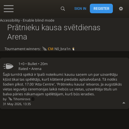
SIGN IN
REGISTER
Accessibility - Enable blind mode
Prātnieku kausa svētdienas
Arena
Tournament winners:
CM
N0_bra1n
1+0 •
Bullet
• 20m
Rated • Arena
Šajā turnīrā spēkā ir īpaši noteikumi: kausu saņem un par uzvarētāju
kļūst tikai tas spēlētājs, kurš klātienē piedalās apbalvošanā. Tā notiks
šodien plkst. 17.00 'Atta Centre', 'Prātnieku kausa' ietvaros. Ja augstākās
vietas ieguvējs ceremonijas laikā nebūs uz vietas, uzvarētāja tituls un
balva pāries nākamajam spēlētājam, kurš būs ieradies.
by
Tihomirovs
31 May 2026, 13:35