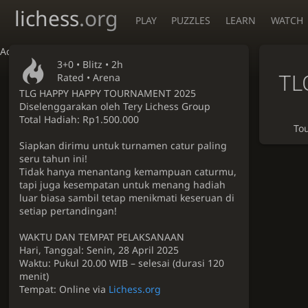
lichess
.org
PLAY
PUZZLES
LEARN
WATCH
Accessibility - Enable blind mode
3+0 •
Blitz
• 2h
TL
Rated • Arena
TLG HAPPY HAPPY TOURNAMENT 2025
Diselenggarakan oleh Tery Lichess Group
Total Hadiah: Rp1.500.000
To
Siapkan dirimu untuk turnamen catur paling
seru tahun ini!
Tidak hanya menantang kemampuan caturmu,
tapi juga kesempatan untuk menang hadiah
luar biasa sambil tetap menikmati keseruan di
setiap pertandingan!
WAKTU DAN TEMPAT PELAKSANAAN
Hari, Tanggal: Senin, 28 April 2025
Waktu: Pukul 20.00 WIB – selesai (durasi 120
menit)
Tempat: Online via
Lichess.org