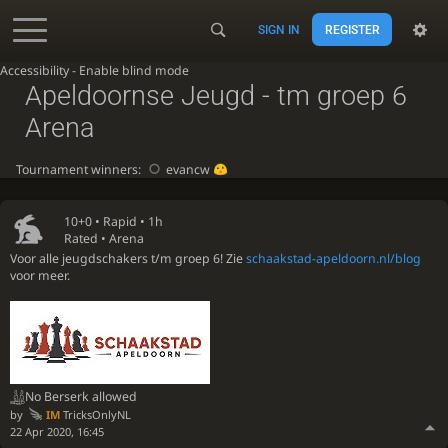
SIGN IN
REGISTER
Accessibility - Enable blind mode
Apeldoornse Jeugd - tm groep 6
Arena
Tournament winners:
evancw
10+0 •
Rapid
• 1h
Rated • Arena
Voor alle jeugdschakers t/m groep 6! Zie
schaakstad-apeldoorn.nl/blog
voor meer.
No Berserk allowed
by
IM
TricksOnlyNL
22 Apr 2020, 16:45