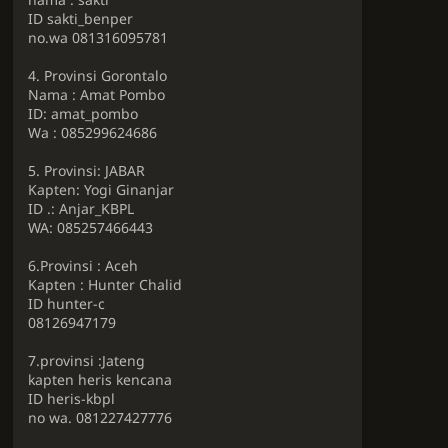
ID sakti_benper
no.wa 081316095781
4. Provinsi Gorontalo
Nama : Amat Pombo
ID: amat_pombo
Wa : 085299624686
5. Provinsi: JABAR
Kapten: Yogi Ginanjar
ID .: Anjar_KBPL
WA: 085257466443
6.Provinsi : Aceh
Kapten : Hunter Chalid
ID hunter-c
08126947179
7.provinsi :Jateng
kapten heris kencana
ID heris-kbpl
no wa. 081227427776