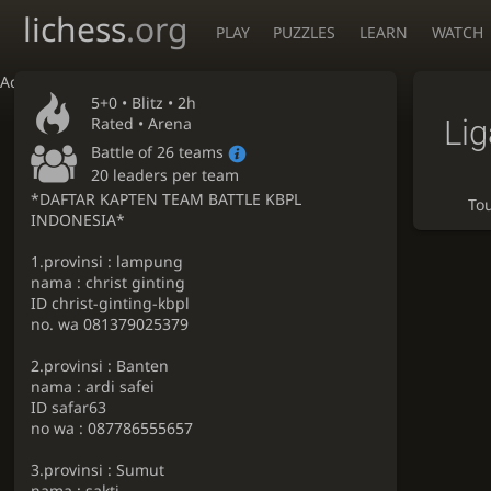
lichess
.org
PLAY
PUZZLES
LEARN
WATCH
Accessibility - Enable blind mode
5+0 •
Blitz
• 2h
Li
Rated • Arena
Battle of 26 teams
20 leaders per team
*DAFTAR KAPTEN TEAM BATTLE KBPL
To
INDONESIA*
1.provinsi : lampung
nama : christ ginting
ID christ-ginting-kbpl
no. wa 081379025379
2.provinsi : Banten
nama : ardi safei
ID safar63
no wa : 087786555657
3.provinsi : Sumut
nama : sakti