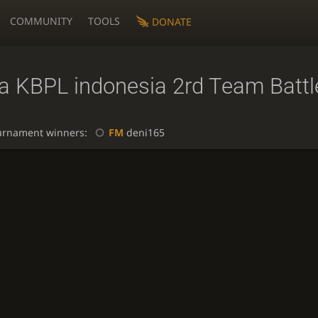
COMMUNITY
TOOLS
DONATE
ga KBPL indonesia 2rd Team Battl
urnament winners:
FM
deni165