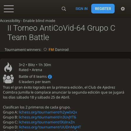
SIGN IN
REGISTER
Accessibility - Enable blind mode
II Torneo AntiCoVid-64 Grupo C
Team Battle
Tournament winners:
FM
Danirod
3+2 •
Blitz
• 1h 30m
Rated • Arena
Battle of 8 teams
6 leaders per team
Tras el gran éxito logrado en la primera edición, el Club de Ajedrez
Coimbra Jumilla le complace anunciar la segunda edición que se jugará
los días sábado 18 y sábado 25 de Abril.
Clasifican los 2 primeros de cada grupo.
Grupo A:
lichess.org/tournament/h2ywIsQx
Grupo B:
lichess.org/tournament/n3UvJYT6
Grupo C:
lichess.org/tournament/IXslnxZn
Grupo D:
lichess.org/tournament/UUDnMgHT