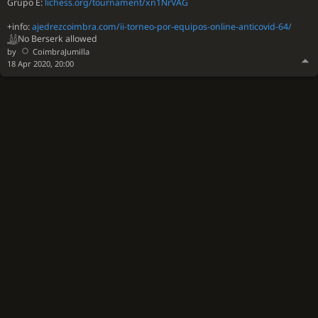
Grupo E:
lichess.org/tournament/xn1NrVAG
+info:
ajedrezcoimbra.com/ii-torneo-por-equipos-online-anticovid-64/
No Berserk allowed
by
CoimbraJumilla
18 Apr 2020, 20:00