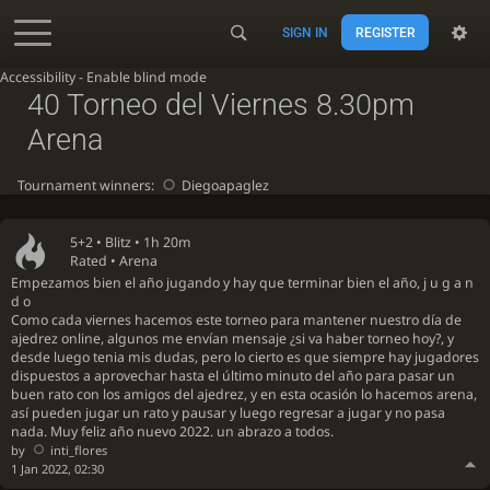
SIGN IN
REGISTER
Accessibility - Enable blind mode
40 Torneo del Viernes 8.30pm
Arena
Tournament winners:
Diegoapaglez
5+2 •
Blitz
• 1h 20m
Rated • Arena
Empezamos bien el año jugando y hay que terminar bien el año, j u g a n
d o
Como cada viernes hacemos este torneo para mantener nuestro día de
ajedrez online, algunos me envían mensaje ¿si va haber torneo hoy?, y
desde luego tenia mis dudas, pero lo cierto es que siempre hay jugadores
dispuestos a aprovechar hasta el último minuto del año para pasar un
buen rato con los amigos del ajedrez, y en esta ocasión lo hacemos arena,
así pueden jugar un rato y pausar y luego regresar a jugar y no pasa
nada. Muy feliz año nuevo 2022. un abrazo a todos.
by
inti_flores
1 Jan 2022, 02:30