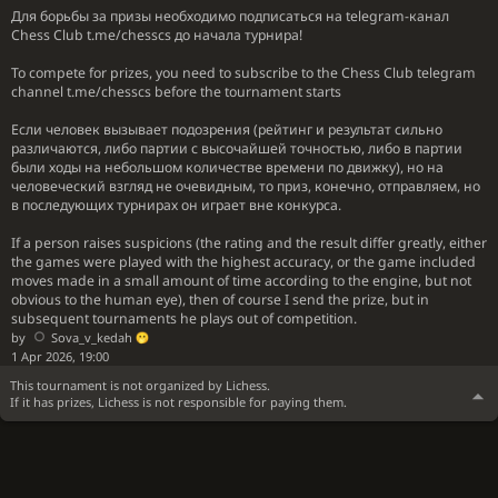
Для борьбы за призы необходимо подписаться на telegram-канал
Chess Club t.me/chesscs до начала турнира!
To compete for prizes, you need to subscribe to the Chess Club telegram
channel t.me/chesscs before the tournament starts
Если человек вызывает подозрения (рейтинг и результат сильно
различаются, либо партии с высочайшей точностью, либо в партии
были ходы на небольшом количестве времени по движку), но на
человеческий взгляд не очевидным, то приз, конечно, отправляем, но
в последующих турнирах он играет вне конкурса.
If a person raises suspicions (the rating and the result differ greatly, either
the games were played with the highest accuracy, or the game included
moves made in a small amount of time according to the engine, but not
obvious to the human eye), then of course I send the prize, but in
subsequent tournaments he plays out of competition.
by
Sova_v_kedah
1 Apr 2026, 19:00
This tournament is not organized by Lichess.
If it has prizes, Lichess is not responsible for paying them.