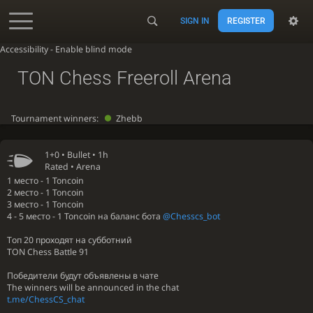
SIGN IN
REGISTER
Accessibility - Enable blind mode
TON Chess Freeroll Arena
Tournament winners:
Zhebb
1+0 •
Bullet
• 1h
Rated • Arena
1 место - 1 Toncoin
2 место - 1 Toncoin
3 место - 1 Toncoin
4 - 5 место - 1 Toncoin на баланс бота
@Chesscs_bot
Топ 20 проходят на субботний
TON Chess Battle 91
Победители будут объявлены в чате
The winners will be announced in the chat
t.me/ChessCS_chat