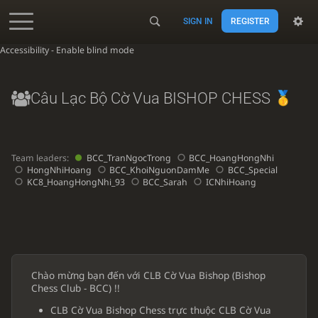
SIGN IN
REGISTER
Accessibility - Enable blind mode
Câu Lạc Bộ Cờ Vua BISHOP CHESS
Team leaders:
BCC_TranNgocTrong
BCC_HoangHongNhi
HongNhiHoang
BCC_KhoiNguonDamMe
BCC_Special
KC8_HoangHongNhi_93
BCC_Sarah
ICNhiHoang
Chào mừng bạn đến với CLB Cờ Vua Bishop (Bishop
Chess Club - BCC) !!
CLB Cờ Vua Bishop Chess trực thuộc CLB Cờ Vua