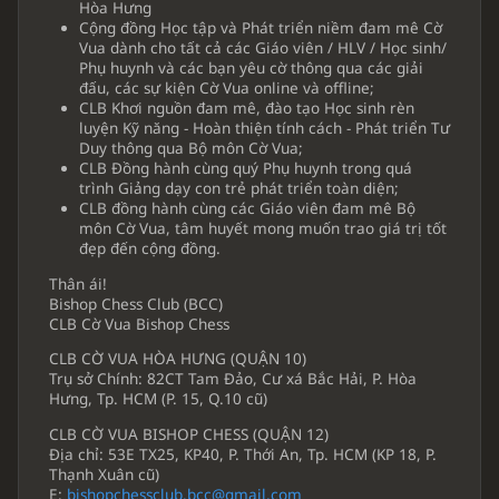
Hòa Hưng
Cộng đồng Học tập và Phát triển niềm đam mê Cờ
Vua dành cho tất cả các Giáo viên / HLV / Học sinh/
Phụ huynh và các bạn yêu cờ thông qua các giải
đấu, các sự kiện Cờ Vua online và offline;
CLB Khơi nguồn đam mê, đào tạo Học sinh rèn
luyện Kỹ năng - Hoàn thiện tính cách - Phát triển Tư
Duy thông qua Bộ môn Cờ Vua;
CLB Đồng hành cùng quý Phụ huynh trong quá
trình Giảng dạy con trẻ phát triển toàn diện;
CLB đồng hành cùng các Giáo viên đam mê Bộ
môn Cờ Vua, tâm huyết mong muốn trao giá trị tốt
đẹp đến cộng đồng.
Thân ái!
Bishop Chess Club (BCC)
CLB Cờ Vua Bishop Chess
CLB CỜ VUA HÒA HƯNG (QUẬN 10)
Trụ sở Chính: 82CT Tam Đảo, Cư xá Bắc Hải, P. Hòa
Hưng, Tp. HCM (P. 15, Q.10 cũ)
CLB CỜ VUA BISHOP CHESS (QUẬN 12)
Địa chỉ: 53E TX25, KP40, P. Thới An, Tp. HCM (KP 18, P.
Thạnh Xuân cũ)
E:
bishopchessclub.bcc@gmail.com