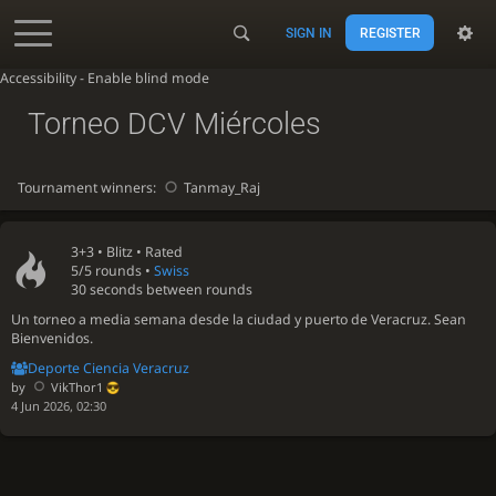
SIGN IN
REGISTER
Accessibility - Enable blind mode
Torneo DCV Miércoles
Tournament winners:
Tanmay_Raj
3+3 •
Blitz
• Rated
5/5 rounds
•
Swiss
30 seconds between rounds
Un torneo a media semana desde la ciudad y puerto de Veracruz. Sean
Bienvenidos.
Deporte Ciencia Veracruz
by
VikThor1
4 Jun 2026, 02:30