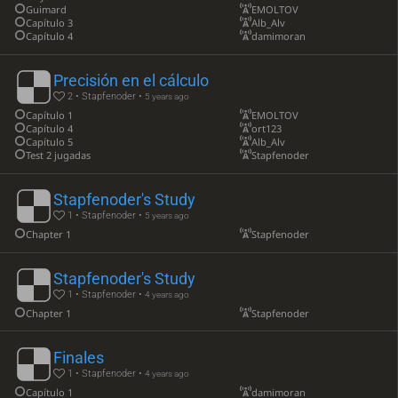
Guimard
EMOLTOV
Capítulo 3
Alb_Alv
Capítulo 4
damimoran
Precisión en el cálculo
2 • Stapfenoder •
5 years ago
Capítulo 1
EMOLTOV
Capítulo 4
ort123
Capítulo 5
Alb_Alv
Test 2 jugadas
Stapfenoder
Stapfenoder's Study
1 • Stapfenoder •
5 years ago
Chapter 1
Stapfenoder
Stapfenoder's Study
1 • Stapfenoder •
4 years ago
Chapter 1
Stapfenoder
Finales
1 • Stapfenoder •
4 years ago
Capítulo 1
damimoran