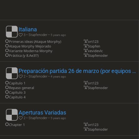
Italiana
3 • Stapfenoder •
5 years ago
Primeras ideas (Ataque Morphy)
ort123
Ataque Morphy Mejorado
Stapfen
Variante Moderna Morphy
xevidevlc
Práctica (y 8.Ae3!?)
Stapfenoder
Preparación partida 26 de marzo (por equipos 2022)
2 • Stapfenoder •
4 years ago
Capítulo 1
ort123
Repaso general
Stapfenoder
Capítulo 3
Capítulo 4
Aperturas Variadas
2 • Stapfenoder •
5 years ago
Chapter 1
ort123
Stapfenoder