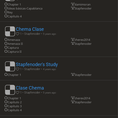
Chapter 1
damimoran
Ideas básicas-Capablanca
Stapfenoder
Rey
Capítulo 4
Chema Clase
1 • Stapfenoder •
5 years ago
Amenaza
cherex2014
Amenaza II
Stapfenoder
Captura
Captura II
Stapfenoder's Study
1 • Stapfenoder •
4 years ago
Chapter 1
Stapfenoder
Clase Chema
1 • Stapfenoder •
5 years ago
Chapter 1
cherex2014
Capítulo 2
Stapfenoder
Capítulo 3
Capítulo 4