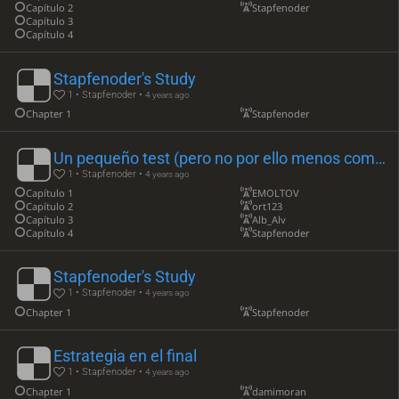
Capítulo 2
Stapfenoder
Capítulo 3
Capítulo 4
Stapfenoder's Study
1 • Stapfenoder •
4 years ago
Chapter 1
Stapfenoder
Un pequeño test (pero no por ello menos complejo)
1 • Stapfenoder •
4 years ago
Capítulo 1
EMOLTOV
Capítulo 2
ort123
Capítulo 3
Alb_Alv
Capítulo 4
Stapfenoder
Stapfenoder's Study
1 • Stapfenoder •
4 years ago
Chapter 1
Stapfenoder
Estrategia en el final
1 • Stapfenoder •
4 years ago
Chapter 1
damimoran