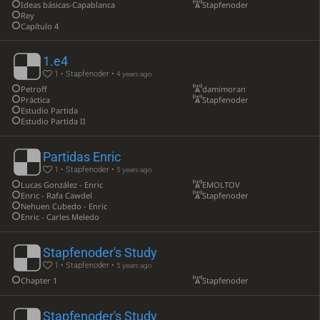
Ideas básicas-Capablanca
Stapfenoder
Rey
Capítulo 4
1.e4
1 • Stapfenoder •
4 years ago
Petroff
damimoran
Práctica
Stapfenoder
Estudio Partida
Estudio Partida II
Partidas Enric
1 • Stapfenoder •
5 years ago
Lucas González - Enric
EMOLTOV
Enric - Rafa Cawdel
Stapfenoder
Nehuen Cubedo - Enric
Enric - Carles Meledo
Stapfenoder's Study
1 • Stapfenoder •
5 years ago
Chapter 1
Stapfenoder
Stapfenoder's Study