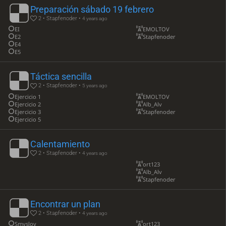
Preparación sábado 19 febrero
2 • Stapfenoder •
4 years ago
EI
EMOLTOV
E2
Stapfenoder
E4
E5
Táctica sencilla
2 • Stapfenoder •
5 years ago
Ejercicio 1
EMOLTOV
Ejercicio 2
Alb_Alv
Ejercicio 3
Stapfenoder
Ejercicio 5
Calentamiento
2 • Stapfenoder •
4 years ago
ort123
Alb_Alv
Stapfenoder
Encontrar un plan
2 • Stapfenoder •
4 years ago
Smyslov
ort123