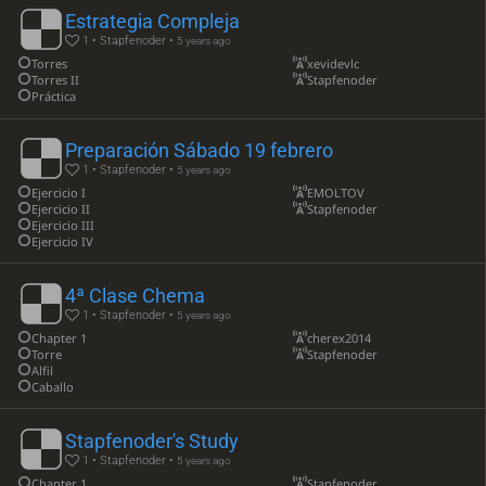
Estrategia Compleja
1 • Stapfenoder •
5 years ago
Torres
xevidevlc
Torres II
Stapfenoder
Práctica
Preparación Sábado 19 febrero
1 • Stapfenoder •
5 years ago
Ejercicio I
EMOLTOV
Ejercicio II
Stapfenoder
Ejercicio III
Ejercicio IV
4ª Clase Chema
1 • Stapfenoder •
5 years ago
Chapter 1
cherex2014
Torre
Stapfenoder
Alfil
Caballo
Stapfenoder's Study
1 • Stapfenoder •
5 years ago
Chapter 1
Stapfenoder