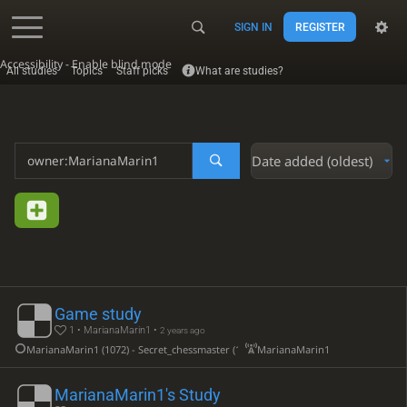
SIGN IN
REGISTER
Accessibility - Enable blind mode
All studies
Topics
Staff picks
What are studies?
Date added (oldest)
Game study
1 • MarianaMarin1 •
2 years ago
MarianaMarin1 (1072) - Secret_chessmaster (1114)
MarianaMarin1
MarianaMarin1's Study