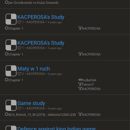
Jan Grodkowski vs Kuba Osowski
KACPEROSA's Study
1 • KACPEROSA •
4 years ago
Chapter 1
KACPEROSA
KACPEROSA's Study
1 • KACPEROSA •
4 years ago
Chapter 1
KACPEROSA
Maty w 1 ruch
2 • KACPEROSA •
4 years ago
Chapter 1
KuBaOsA
Falcon7
KACPEROSA
Game study
1 • KACPEROSA •
4 years ago
BCA_Robick_15_M (2373) - dekbola12345 (2303)
KACPEROSA
Defence against king Indian game