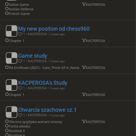
Italian Game
KACPEROSA
Sicilian Defence
French Game
My new position od chess960
1 • KACPEROSA •
3 years ago
Chapter 1
KACPEROSA
Game study
1 • KACPEROSA •
3 years ago
IM EricRosen (2621) - Cant_Think-Of-A_Name (2174)
KACPEROSA
KACPEROSA's Study
1 • KACPEROSA •
3 years ago
Chapter 1
KACPEROSA
Otwarcia szachowe cz.1
1 • KACPEROSA •
4 years ago
Obrona sycylijska wariant smoczy
KACPEROSA
Partia włoska
Rozdział 3
Rozdział 4