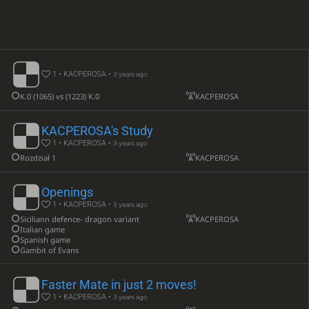
1 • KACPEROSA •
3 years ago
K.0 (1065) vs (1223) K.0
KACPEROSA
KACPEROSA's Study
1 • KACPEROSA •
3 years ago
Rozdział 1
KACPEROSA
Openings
1 • KACPEROSA •
3 years ago
Siciliann defence- dragon variant
KACPEROSA
Italian game
Spanish game
Gambit of Evans
Faster Mate in just 2 moves!
1 • KACPEROSA •
3 years ago