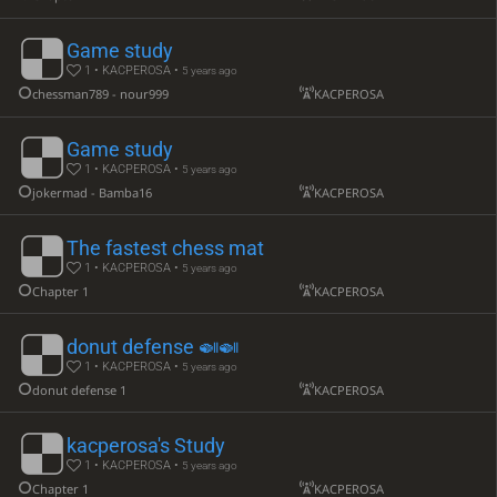
Game study
1 • KACPEROSA •
5 years ago
chessman789 - nour999
KACPEROSA
Game study
1 • KACPEROSA •
5 years ago
jokermad - Bamba16
KACPEROSA
The fastest chess mat
1 • KACPEROSA •
5 years ago
Chapter 1
KACPEROSA
donut defense 🍛🍛
1 • KACPEROSA •
5 years ago
donut defense 1
KACPEROSA
kacperosa's Study
1 • KACPEROSA •
5 years ago
Chapter 1
KACPEROSA