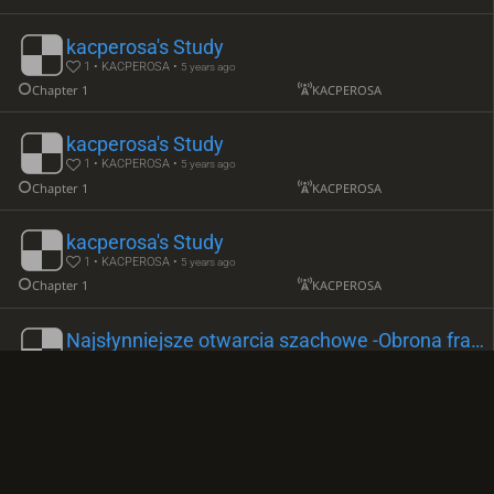
kacperosa's Study
1 • KACPEROSA •
5 years ago
Chapter 1
KACPEROSA
kacperosa's Study
1 • KACPEROSA •
5 years ago
Chapter 1
KACPEROSA
kacperosa's Study
1 • KACPEROSA •
5 years ago
Chapter 1
KACPEROSA
Najsłynniejsze otwarcia szachowe -Obrona francuska , Obrona sycylijska, Karo-Cann
2 • KACPEROSA •
5 years ago
Rozdział 1
KuBaOsA
KACPEROSA
kubaou
kacperosa's Study
1 • KACPEROSA •
5 years ago