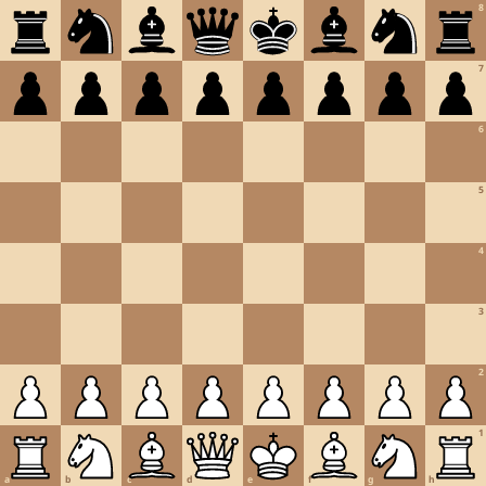
8
7
6
5
4
3
2
1
a
b
c
d
e
f
g
h