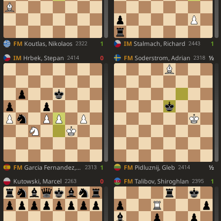
FM
Koutlas, Nikolaos
1
IM
Stalmach, Richard
1
2322
2443
IM
Hrbek, Stepan
0
FM
Soderstrom, Adrian
½
2414
2318
FM
Garcia Fernandez, Victor
1
FM
Pidluznij, Gleb
½
2313
2414
Kutowski, Marcel
0
FM
Talibov, Shiroghlan
1
2263
2395