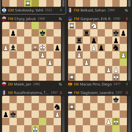
GM
Sokolovsky, Yahli
1
FM
Belkaid, Sohan
½
2522
2384
FM
Chyzy, Jakub
½
FM
Gasparyan, Erik R.
0
2368
2350
IM
Malek, Jan
½
IM
Macias Pino, Diego
1
2482
2477
IM
Razafindratsima, Timothe
0
FM
Slagboom, Leandro
0
2457
2331