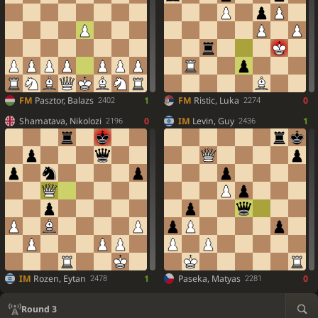
FM
Pasztor, Balazs
1
FM
Ristic, Luka
0
2402
2274
Shamatava, Nikolozi
0
IM
Levin, Guy
1
2196
2436
IM
Rozen, Eytan
1
Paseka, Matyas
0
2478
2281
Round 3