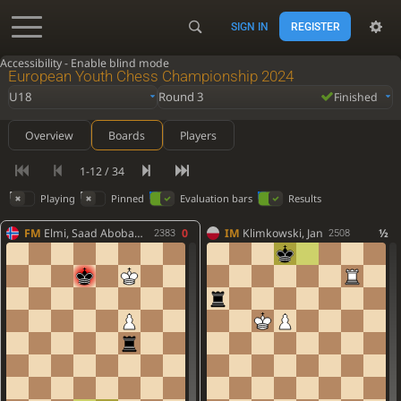
SIGN IN
REGISTER
Accessibility - Enable blind mode
European Youth Chess Championship 2024
U18
Round 3
Finished
Overview
Boards
Players
1-12 / 34
Playing
Pinned
Evaluation bars
Results
FM
Elmi, Saad Abobaker
0
IM
Klimkowski, Jan
½
2383
2508