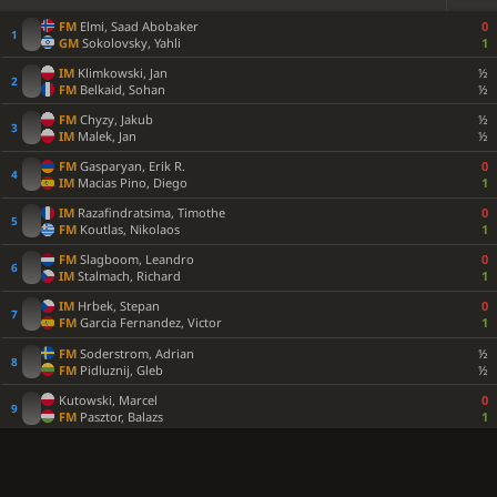
FM
Elmi, Saad Abobaker
0
GM
Sokolovsky, Yahli
1
IM
Klimkowski, Jan
½
FM
Belkaid, Sohan
½
FM
Chyzy, Jakub
½
IM
Malek, Jan
½
FM
Gasparyan, Erik R.
0
IM
Macias Pino, Diego
1
IM
Razafindratsima, Timothe
0
FM
Koutlas, Nikolaos
1
FM
Slagboom, Leandro
0
IM
Stalmach, Richard
1
IM
Hrbek, Stepan
0
FM
Garcia Fernandez, Victor
1
FM
Soderstrom, Adrian
½
FM
Pidluznij, Gleb
½
Kutowski, Marcel
0
FM
Pasztor, Balazs
1
FM
Talibov, Shiroghlan
1
FM
Ristic, Luka
0
Shamatava, Nikolozi
0