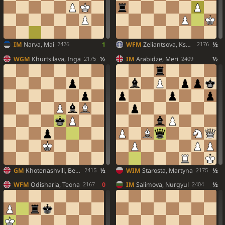
IM
Narva, Mai
1
WFM
Zeliantsova, Kseniya
½
2426
2176
WGM
Khurtsilava, Inga
½
IM
Arabidze, Meri
½
2175
2409
GM
Khotenashvili, Bella
½
WIM
Starosta, Martyna
½
2415
2175
WFM
Odisharia, Teona
0
IM
Salimova, Nurgyul
½
2167
2404