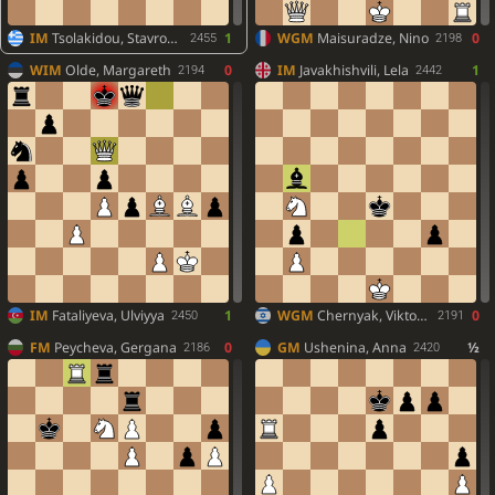
IM
Tsolakidou, Stavroula
1
WGM
Maisuradze, Nino
0
2455
2198
WIM
Olde, Margareth
0
IM
Javakhishvili, Lela
1
2194
2442
IM
Fataliyeva, Ulviyya
1
WGM
Chernyak, Viktoria
0
2450
2191
FM
Peycheva, Gergana
0
GM
Ushenina, Anna
½
2186
2420