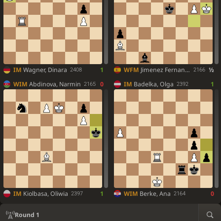
IM
Wagner, Dinara
1
WFM
Jimenez Fernandez, Rebeca
½
2408
2166
WIM
Abdinova, Narmin
0
IM
Badelka, Olga
1
2165
2392
IM
Kiolbasa, Oliwia
1
WIM
Berke, Ana
0
2397
2164
Round 1