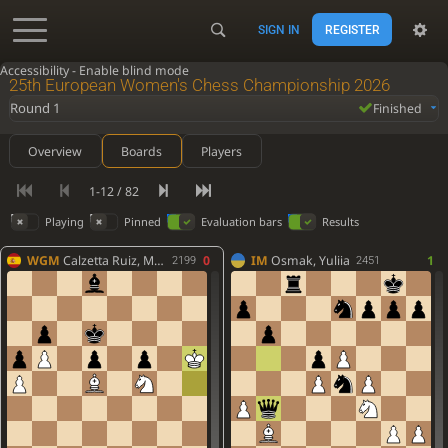
SIGN IN
REGISTER
Accessibility - Enable blind mode
25th European Women's Chess Championship 2026
Round 1
Finished
Overview
Boards
Players
1-12 / 82
Playing
Pinned
Evaluation bars
Results
WGM
Calzetta Ruiz, Monica
0
IM
Osmak, Yuliia
1
2199
2451