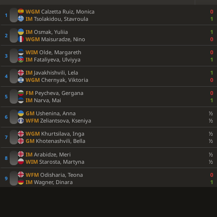
WGM
Calzetta Ruiz, Monica
0
IM
Tsolakidou, Stavroula
1
IM
Osmak, Yuliia
1
WGM
Maisuradze, Nino
0
WIM
Olde, Margareth
0
IM
Fataliyeva, Ulviyya
1
IM
Javakhishvili, Lela
1
WGM
Chernyak, Viktoria
0
FM
Peycheva, Gergana
0
IM
Narva, Mai
1
GM
Ushenina, Anna
½
WFM
Zeliantsova, Kseniya
½
WGM
Khurtsilava, Inga
½
GM
Khotenashvili, Bella
½
IM
Arabidze, Meri
½
WIM
Starosta, Martyna
½
WFM
Odisharia, Teona
0
IM
Wagner, Dinara
1
IM
Salimova, Nurgyul
½
WFM
Jimenez Fernandez, Rebeca
½
WIM
Abdinova, Narmin
0