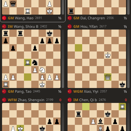
GM
Wang, Hao
½
GM
Dai, Changren
½
2691
2556
IM
Wang, Shixu B
½
GM
Hou, Yifan
½
2402
2617
GM
Pang, Tao
½
WGM
Xiao, Yiyi
½
2445
2357
WFM
Zhao, Shengxin
0
IM
Chen, Qi b
0
2199
2476