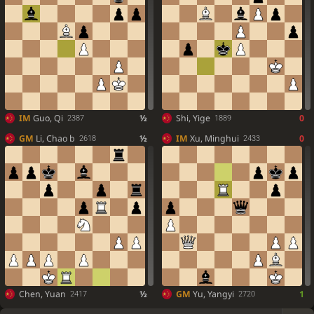
IM
Guo, Qi
½
Shi, Yige
0
2387
1889
GM
Li, Chao b
½
IM
Xu, Minghui
0
2618
2433
Chen, Yuan
½
GM
Yu, Yangyi
1
2417
2720