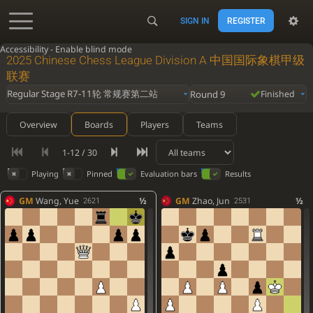
SIGN IN
REGISTER
Accessibility - Enable blind mode
2025 Chinese Chess League Division A 中国国际象棋甲级
联赛
Regular Stage R7-11轮 常规赛第二站
Round 9
Finished
Overview
Boards
Players
Teams
1-12 / 30
Playing
Pinned
Evaluation bars
Results
GM
Wang, Yue
½
GM
Zhao, Jun
½
2621
2531