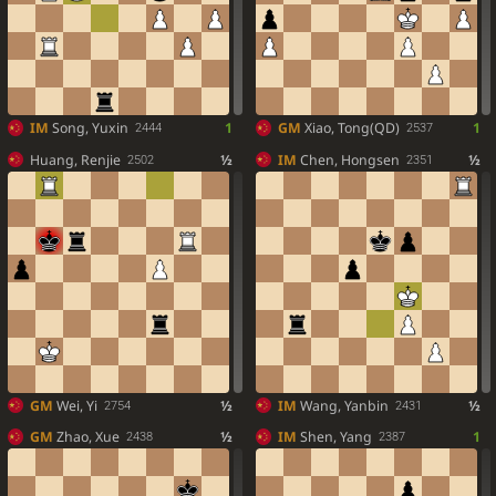
IM
Song, Yuxin
1
GM
Xiao, Tong(QD)
1
2444
2537
Huang, Renjie
½
IM
Chen, Hongsen
½
2502
2351
GM
Wei, Yi
½
IM
Wang, Yanbin
½
2754
2431
GM
Zhao, Xue
½
IM
Shen, Yang
1
2438
2387