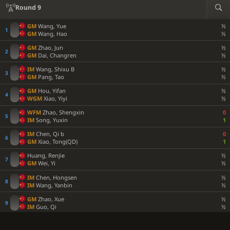
Round 9
GM
Wang, Yue
½
GM
Wang, Hao
½
GM
Zhao, Jun
½
GM
Dai, Changren
½
IM
Wang, Shixu B
½
GM
Pang, Tao
½
GM
Hou, Yifan
½
WGM
Xiao, Yiyi
½
WFM
Zhao, Shengxin
0
IM
Song, Yuxin
1
IM
Chen, Qi b
0
GM
Xiao, Tong(QD)
1
Huang, Renjie
½
GM
Wei, Yi
½
IM
Chen, Hongsen
½
IM
Wang, Yanbin
½
GM
Zhao, Xue
½
IM
Guo, Qi
½
IM
Shen, Yang
1
Shi, Yige
0