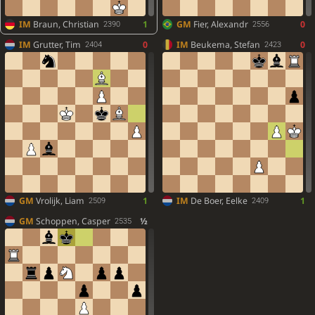
IM
Braun, Christian
1
GM
Fier, Alexandr
0
2390
2556
IM
Grutter, Tim
0
IM
Beukema, Stefan
0
2404
2423
GM
Vrolijk, Liam
1
IM
De Boer, Eelke
1
2509
2409
GM
Schoppen, Casper
½
2535