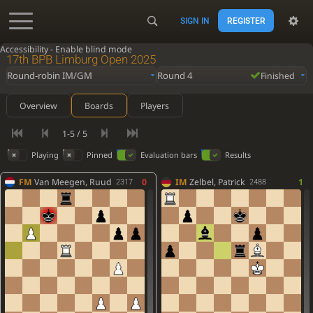
SIGN IN
REGISTER
Accessibility - Enable blind mode
17th BPB Limburg Open 2025
Round-robin IM/GM
Round 4
Finished
Overview
Boards
Players
1-5 / 5
Playing
Pinned
Evaluation bars
Results
FM
Van Meegen, Ruud
0
IM
Zelbel, Patrick
1
2317
2488