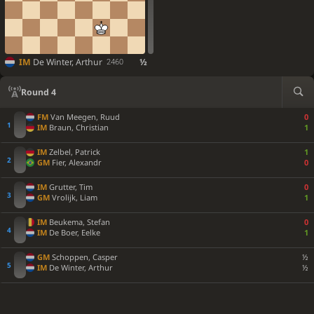
IM
De Winter, Arthur
½
2460
Round 4
FM
Van Meegen, Ruud
0
IM
Braun, Christian
1
IM
Zelbel, Patrick
1
GM
Fier, Alexandr
0
IM
Grutter, Tim
0
GM
Vrolijk, Liam
1
IM
Beukema, Stefan
0
IM
De Boer, Eelke
1
GM
Schoppen, Casper
½
IM
De Winter, Arthur
½