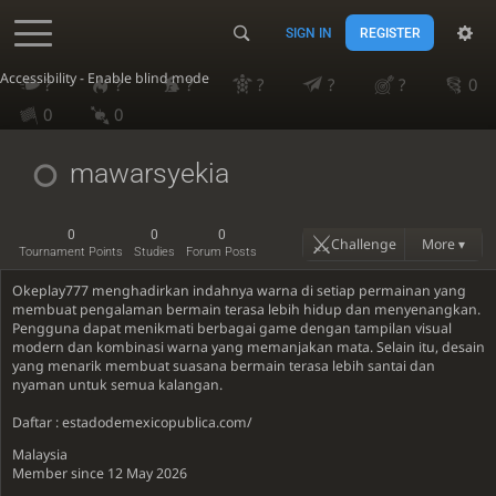
SIGN IN
REGISTER
Accessibility - Enable blind mode
?
?
?
?
?
?
0
0
0
mawarsyekia
0
0
0
Challenge
More ▾
Tournament Points
Studies
Forum Posts
Okeplay777 menghadirkan indahnya warna di setiap permainan yang
membuat pengalaman bermain terasa lebih hidup dan menyenangkan.
Pengguna dapat menikmati berbagai game dengan tampilan visual
modern dan kombinasi warna yang memanjakan mata. Selain itu, desain
yang menarik membuat suasana bermain terasa lebih santai dan
nyaman untuk semua kalangan.
Daftar : estadodemexicopublica.com/
Malaysia
Member since 12 May 2026