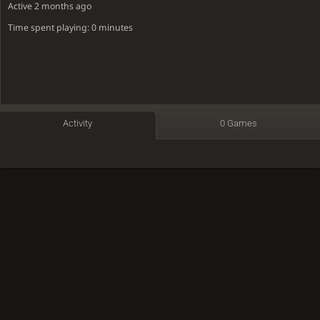
Active
2 months ago
Time spent playing: 0 minutes
Activity
0 Games