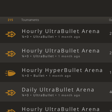
215
Tournaments
G
Hourly UltraBullet Arena
2
¼+0 • UltraBullet •
1 month ago
Hourly UltraBullet Arena
2
¼+0 • UltraBullet •
1 month ago
Hourly HyperBullet Arena
1
½+0 • Bullet •
1 month ago
Daily UltraBullet Arena
4
¼+0 • UltraBullet •
1 month ago
Hourly UltraBullet Arena
2